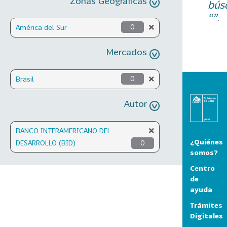
Zonas Geográficas
bús
“”.
América del Sur
0
Mercados
Brasil
0
Autor
BANCO INTERAMERICANO DEL
¿Quiénes
DESARROLLO (BID)
0
somos?
Centro
de
ayuda
Trámites
Digitales