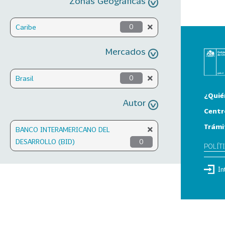
Zonas Geográficas
Caribe
0
Mercados
Brasil
0
¿Quié
Autor
Centr
Trámi
BANCO INTERAMERICANO DEL
DESARROLLO (BID)
0
POLÍT
In