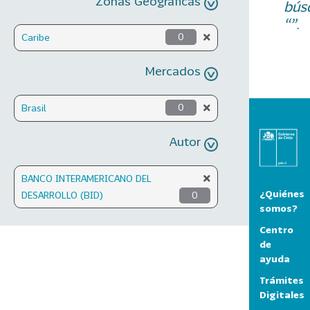
Zonas Geográficas
bús
“”.
Caribe
0
Mercados
Brasil
0
Autor
BANCO INTERAMERICANO DEL
¿Quiénes
DESARROLLO (BID)
0
somos?
Centro
de
ayuda
Trámites
Digitales