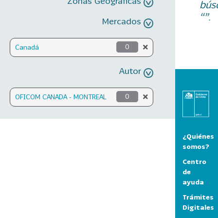
Zonas Geográficas
bús
“”.
Mercados
Canadá
0
Autor
OFICOM CANADA - MONTREAL
0
¿Quiénes
somos?
Centro
de
ayuda
Trámites
Digitales