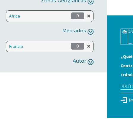
Zonas Geográficas
África
0
Mercados
Francia
0
¿Quié
Autor
Centr
Trámi
POLÍT
In