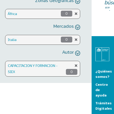
Zonas Geográficas
bús
“”.
África
0
Mercados
Italia
0
Autor
CAPACITACION Y FORMACION -
¿Quiénes
SIEX
0
somos?
Centro
de
ayuda
Trámites
Digitales