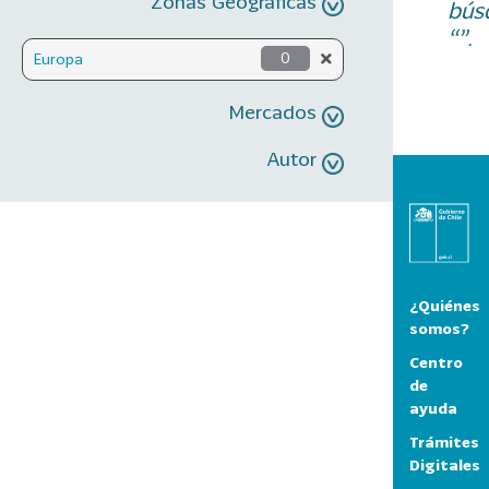
Zonas Geográficas
bús
“”.
Europa
0
Mercados
Autor
¿Quiénes
somos?
Centro
de
ayuda
Trámites
Digitales