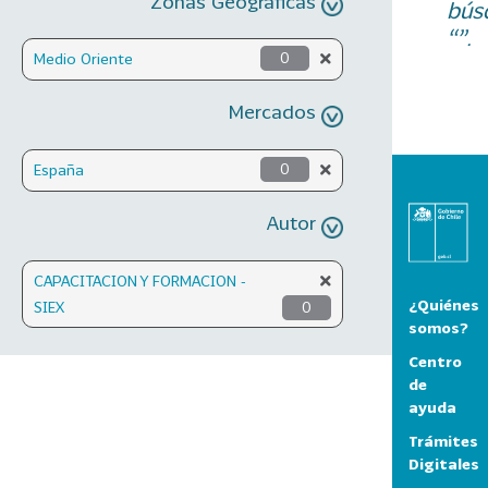
Zonas Geográficas
bús
“”.
Medio Oriente
0
Mercados
España
0
Autor
CAPACITACION Y FORMACION -
¿Quiénes
SIEX
0
somos?
Centro
de
ayuda
Trámites
Digitales