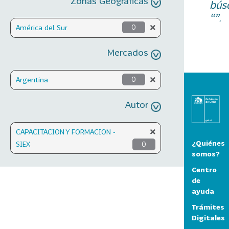
Zonas Geográficas
bús
“”.
América del Sur
0
Mercados
Argentina
0
Autor
CAPACITACION Y FORMACION -
¿Quiénes
SIEX
0
somos?
Centro
de
ayuda
Trámites
Digitales