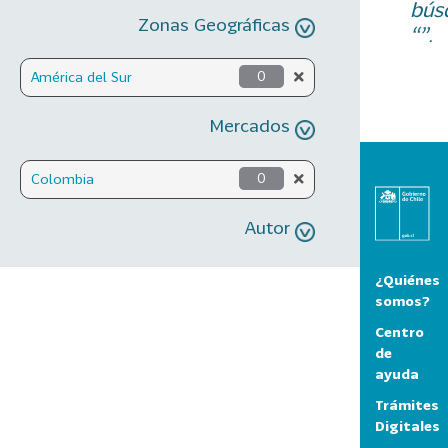
bús
Zonas Geográficas
“”.
América del Sur
0
Mercados
Colombia
0
Autor
¿Quiénes
somos?
Centro
de
ayuda
Trámites
Digitales