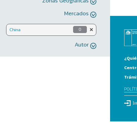
Zonas Geográficas
Mercados
China
0
Autor
¿Quié
Centr
Trámi
POLÍT
In