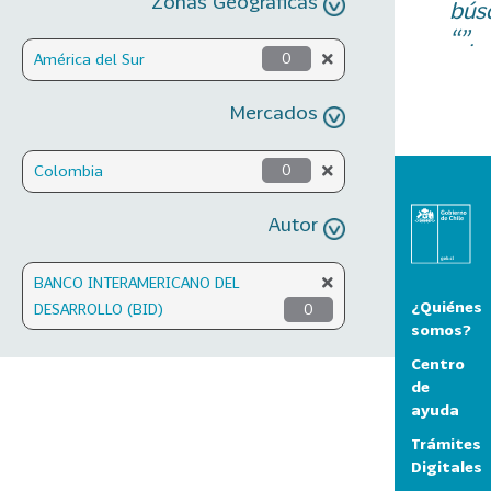
Zonas Geográficas
bús
“”.
América del Sur
0
Mercados
Colombia
0
Autor
BANCO INTERAMERICANO DEL
¿Quiénes
DESARROLLO (BID)
0
somos?
Centro
de
ayuda
Trámites
Digitales