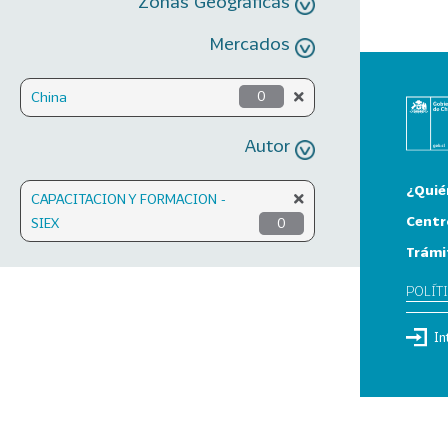
Zonas Geográficas
Mercados
China
0
Autor
¿Quié
CAPACITACION Y FORMACION -
Centr
SIEX
0
Trámi
POLÍT
In