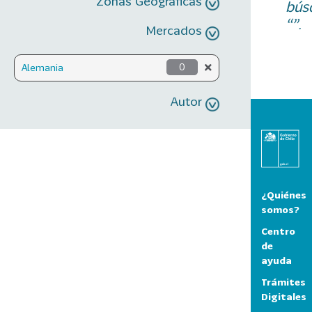
Zonas Geográficas
bús
“”.
Mercados
Alemania
0
Autor
¿Quiénes
somos?
Centro
de
ayuda
Trámites
Digitales