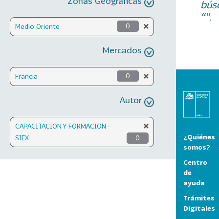
Zonas Geográficas
bús
“”.
Medio Oriente
0
Mercados
Francia
0
Autor
CAPACITACION Y FORMACION -
¿Quiénes
SIEX
0
somos?
Centro
de
ayuda
Trámites
Digitales