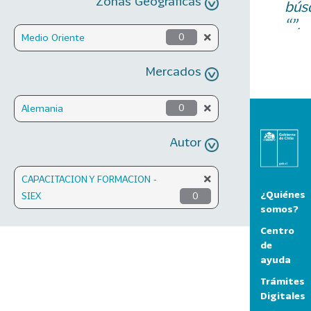
Zonas Geográficas
bús
“”.
Medio Oriente
0
Mercados
Alemania
0
Autor
CAPACITACION Y FORMACION -
¿Quiénes
SIEX
0
somos?
Centro
de
ayuda
Trámites
Digitales