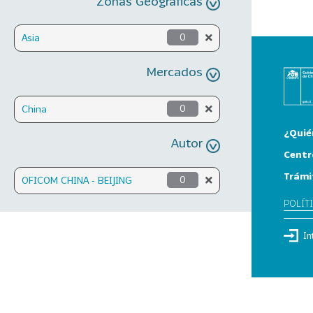
Zonas Geográficas
Asia
0
Mercados
China
0
¿Quié
Autor
Centr
Trámi
OFICOM CHINA - BEIJING
0
POLÍT
In