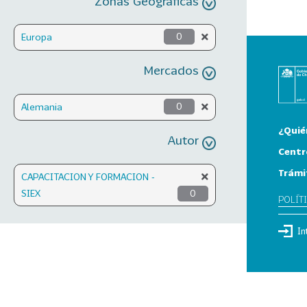
Zonas Geográficas
Europa
0
Mercados
Alemania
0
¿Quié
Autor
Centr
Trámi
CAPACITACION Y FORMACION -
SIEX
0
POLÍT
In