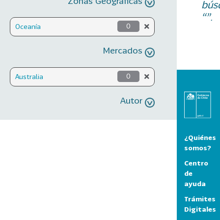
Zonas Geográficas
bús
“”.
Oceanía
0
Mercados
Australia
0
Autor
¿Quiénes
somos?
Centro
de
ayuda
Trámites
Digitales