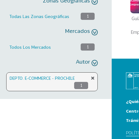
Zonas Geográficas
Todas Las Zonas Geográficas
1
Guí
Mercados
Emp
Todos Los Mercados
1
Autor
DEPTO. E-COMMERCE - PROCHILE
1
¿Quié
Centr
Trámi
POLÍT