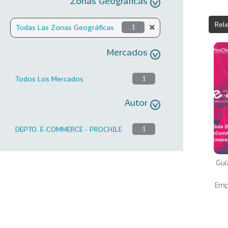
Zonas Geográficas
Rel
Todas Las Zonas Geográficas
1
Mercados
Todos Los Mercados
1
Autor
DEPTO. E-COMMERCE - PROCHILE
1
Guí
Emp