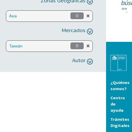
Zonas Geográficas
bús
“”.
Asia
0
Mercados
Taiwán
0
Autor
¿Quiénes
somos?
Centro
de
ayuda
Trámites
Digitales