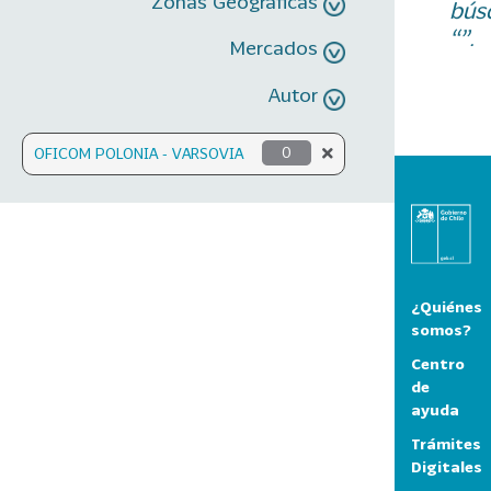
Zonas Geográficas
bús
“”.
Mercados
Autor
OFICOM POLONIA - VARSOVIA
0
¿Quiénes
somos?
Centro
de
ayuda
Trámites
Digitales