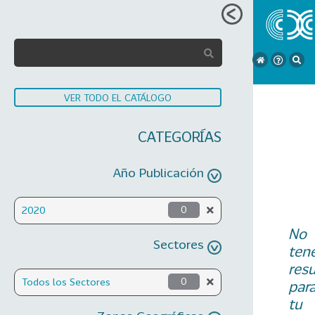
VER TODO EL CATÁLOGO
CATEGORÍAS
Año Publicación
2020
0
No
Sectores
ten
res
Todos los Sectores
0
par
tu