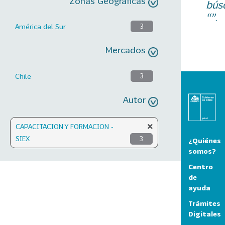
Zonas Geográficas
bús
“”.
América del Sur
3
Mercados
Chile
3
Autor
CAPACITACION Y FORMACION -
SIEX
3
¿Quiénes
somos?
Centro
de
ayuda
Trámites
Digitales