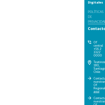
Digitales
POLÍTICAS
DE
PRIVACIDA
Contact
Of
central
+56 2
3322
0000
Teatino
180,
Santiago
Chile.
Contact
nuestra
Of.
Regiona
aquí
Contact
nuestra
Of.