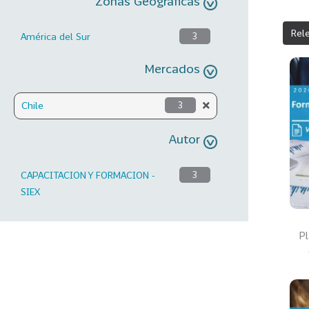
Zonas Geográficas
Rel
América del Sur
3
Mercados
Chile
3
Autor
CAPACITACION Y FORMACION -
3
SIEX
Pl