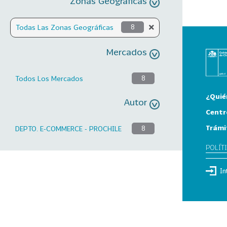
Zonas Geográficas
Todas Las Zonas Geográficas
8
Mercados
Todos Los Mercados
8
¿Quié
Autor
Centr
Trámi
DEPTO. E-COMMERCE - PROCHILE
8
POLÍT
In