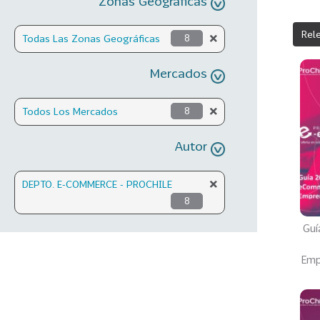
Zonas Geográficas
Rel
Todas Las Zonas Geográficas
8
Mercados
Todos Los Mercados
8
Autor
DEPTO. E-COMMERCE - PROCHILE
8
Guí
Emp