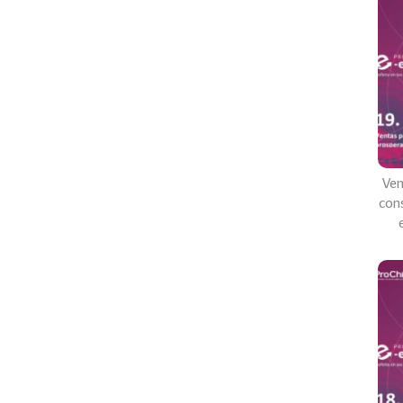
Ven
con