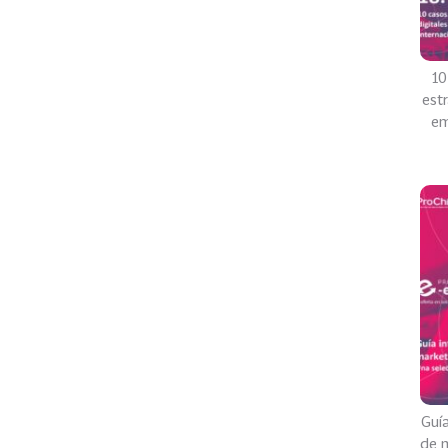
10
estr
em
Guí
de m