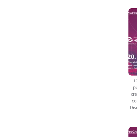
C
pu
cre
co
Dis