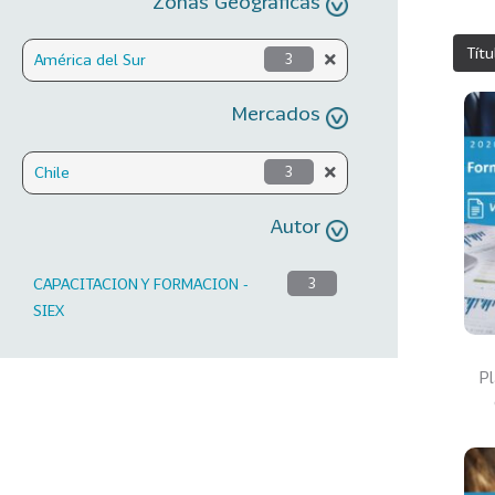
Zonas Geográficas
Títu
América del Sur
3
Mercados
Chile
3
Autor
CAPACITACION Y FORMACION -
3
SIEX
Pl