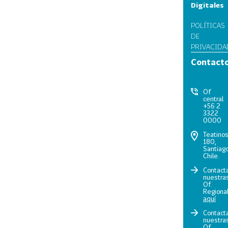
Digitales
POLÍTICAS
DE
PRIVACIDA
Contact
Of
central
+56 2
3322
0000
Teatino
180,
Santiago
Chile.
Contact
nuestra
Of.
Regiona
aquí
Contact
nuestra
Of.