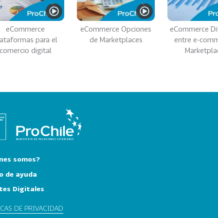
eCommerce
eCommerce Opciones
eCommerce Dif
ataformas para el
de Marketplaces
entre e-comm
comercio digital
Marketpla
nes somos?
o de ayuda
tes Digitales
ICAS DE PRIVACIDAD