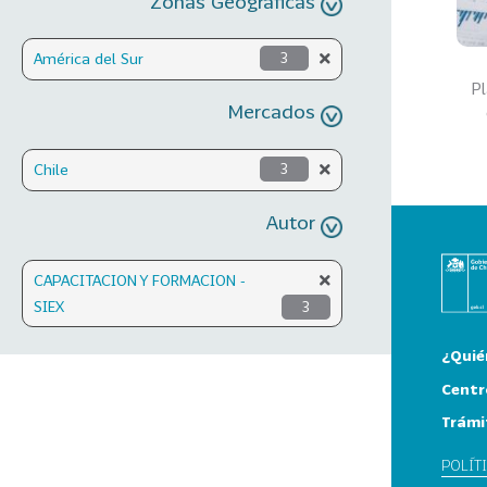
Zonas Geográficas
América del Sur
3
Pl
Mercados
Chile
3
Autor
CAPACITACION Y FORMACION -
SIEX
3
¿Quié
Centr
Trámi
POLÍT