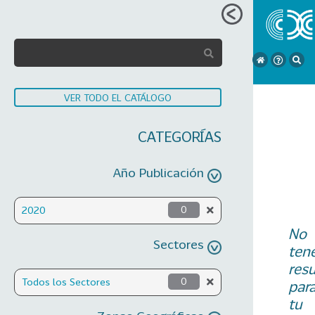
VER TODO EL CATÁLOGO
CATEGORÍAS
Año Publicación
2020
0
No
Sectores
ten
res
Todos los Sectores
0
par
tu