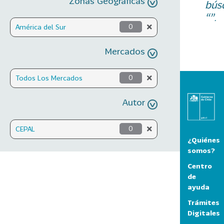
Zonas Geográficas
bús
“”.
América del Sur
0
Mercados
Todos Los Mercados
0
Autor
CEPAL
0
¿Quiénes
somos?
Centro
de
ayuda
Trámites
Digitales