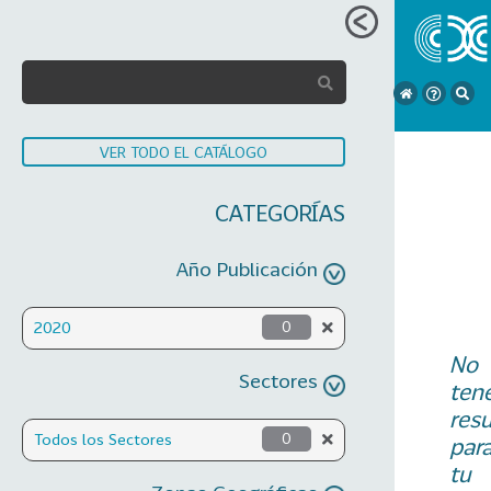
VER TODO EL CATÁLOGO
CATEGORÍAS
Año Publicación
2020
0
No
Sectores
ten
res
Todos los Sectores
0
par
tu