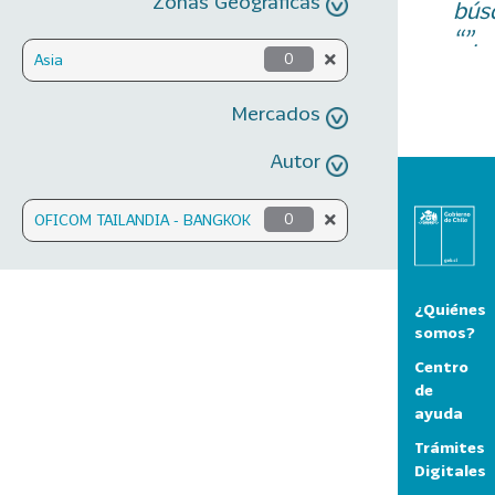
Zonas Geográficas
bús
“”.
Asia
0
Mercados
Autor
OFICOM TAILANDIA - BANGKOK
0
¿Quiénes
somos?
Centro
de
ayuda
Trámites
Digitales