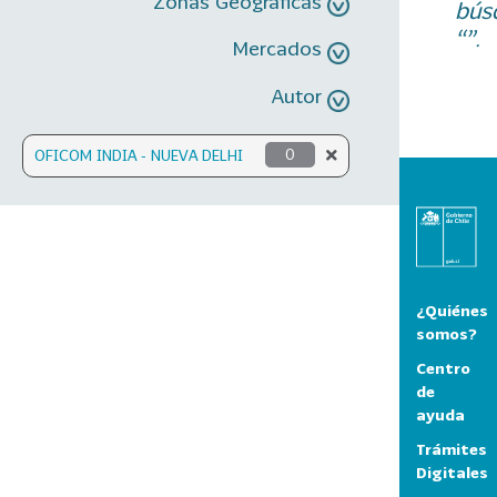
Zonas Geográficas
bús
“”.
Mercados
Autor
OFICOM INDIA - NUEVA DELHI
0
¿Quiénes
somos?
Centro
de
ayuda
Trámites
Digitales