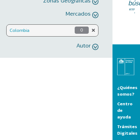
Zonas Geográficas
bús
“”.
Mercados
Colombia
0
Autor
¿Quiénes
somos?
Centro
de
ayuda
Trámites
Digitales