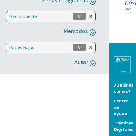
Zonas Geográficas
bús
“”.
Medio Oriente
0
Mercados
Países Bajos
0
Autor
¿Quiénes
somos?
Centro
de
ayuda
Trámites
Digitales