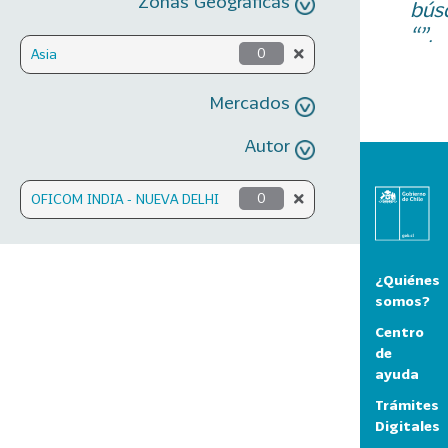
Zonas Geográficas
bús
“”.
Asia
0
Mercados
Autor
OFICOM INDIA - NUEVA DELHI
0
¿Quiénes
somos?
Centro
de
ayuda
Trámites
Digitales