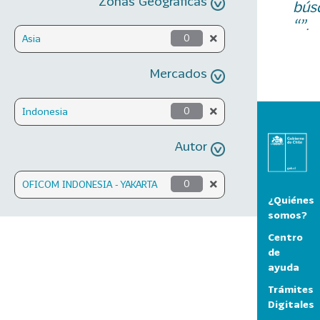
Zonas Geográficas
bús
“”.
Asia
0
Mercados
Indonesia
0
Autor
OFICOM INDONESIA - YAKARTA
0
¿Quiénes
somos?
Centro
de
ayuda
Trámites
Digitales