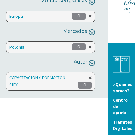
Zonas Geográficas
bús
“”.
Europa
0
Mercados
Polonia
0
Autor
CAPACITACION Y FORMACION -
¿Quiénes
SIEX
0
somos?
Centro
de
ayuda
Trámites
Digitales