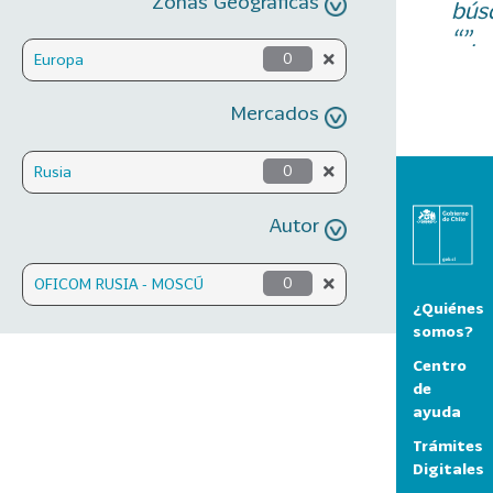
Zonas Geográficas
bús
“”.
Europa
0
Mercados
Rusia
0
Autor
OFICOM RUSIA - MOSCÚ
0
¿Quiénes
somos?
Centro
de
ayuda
Trámites
Digitales