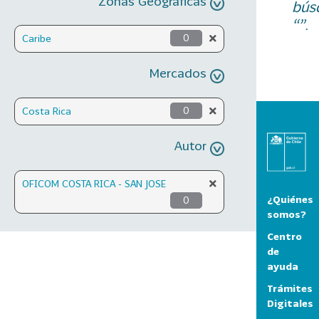
Zonas Geográficas
bús
“”.
Caribe
0
Mercados
Costa Rica
0
Autor
OFICOM COSTA RICA - SAN JOSE
¿Quiénes
0
somos?
Centro
de
ayuda
Trámites
Digitales