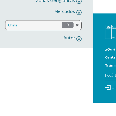
Zonas Geográficas
Mercados
China
0
Autor
¿Quié
Centr
Trámi
POLÍT
In