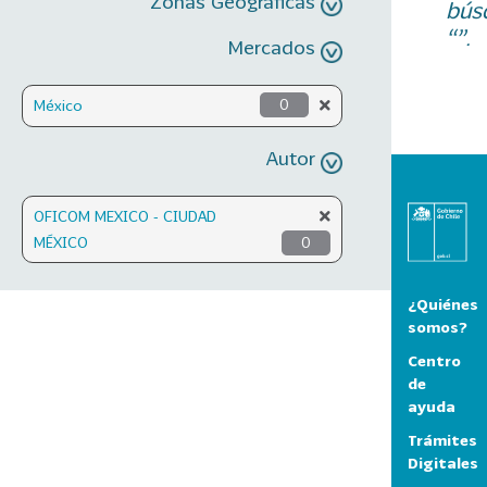
Zonas Geográficas
bús
“”.
Mercados
México
0
Autor
OFICOM MEXICO - CIUDAD
MÉXICO
0
¿Quiénes
somos?
Centro
de
ayuda
Trámites
Digitales