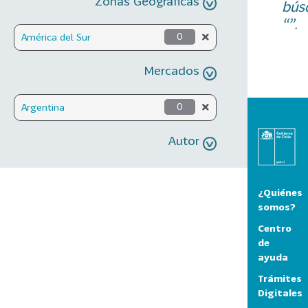
Zonas Geográficas
bús
“”.
América del Sur
0
Mercados
Argentina
0
Autor
¿Quiénes
somos?
Centro
de
ayuda
Trámites
Digitales