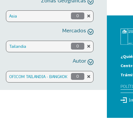
Zonas Geográficas
Asia
0
Mercados
Tailandia
0
¿Quié
Autor
Centr
Trámi
OFICOM TAILANDIA - BANGKOK
0
POLÍT
In