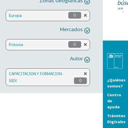
Zonas Geográficas
bús
“”.
Europa
0
Mercados
Polonia
0
Autor
CAPACITACION Y FORMACION -
¿Quiénes
SIEX
0
somos?
Centro
de
ayuda
Trámites
Digitales