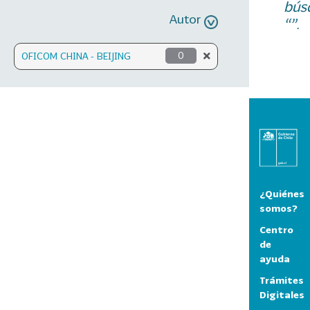
bús
Autor
“”.
OFICOM CHINA - BEIJING
0
¿Quiénes
somos?
Centro
de
ayuda
Trámites
Digitales