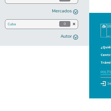
Mercados
Cuba
0
Autor
¿Quié
Centr
Trámi
POLÍT
In