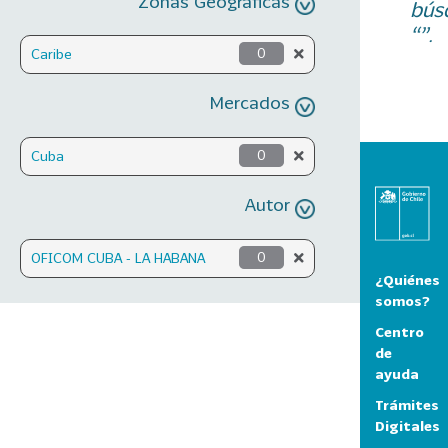
Zonas Geográficas
bús
“”.
Caribe
0
Mercados
Cuba
0
Autor
OFICOM CUBA - LA HABANA
0
¿Quiénes
somos?
Centro
de
ayuda
Trámites
Digitales