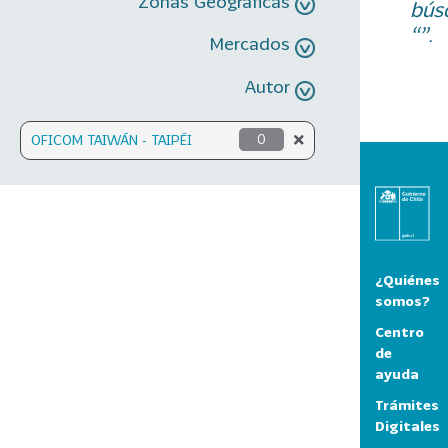
Zonas Geográficas
bús
“”.
Mercados
Autor
OFICOM TAIWÁN - TAIPÉI
0
¿Quiénes
somos?
Centro
de
ayuda
Trámites
Digitales