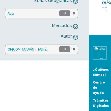
Zonas Geográficas
bús
“”.
Asia
0
Mercados
Autor
OFICOM TAIWÁN - TAIPÉI
0
¿Quiénes
somos?
Centro
de
ayuda
Trámites
Digitales