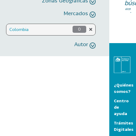
Zonas Geográficas
bús
“”.
Mercados
Colombia
0
Autor
¿Quiénes
somos?
Centro
de
ayuda
Trámites
Digitales